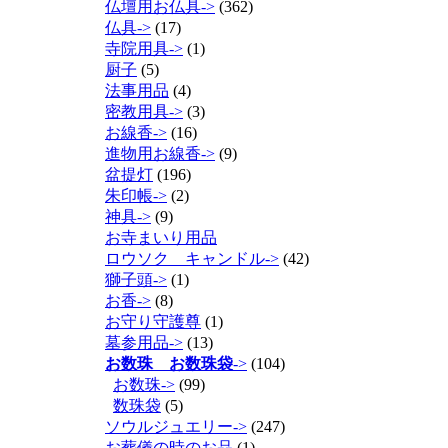
仏壇用お仏具->
(362)
仏具->
(17)
寺院用具->
(1)
厨子
(5)
法事用品
(4)
密教用具->
(3)
お線香->
(16)
進物用お線香->
(9)
盆提灯
(196)
朱印帳->
(2)
神具->
(9)
お寺まいり用品
ロウソク キャンドル->
(42)
獅子頭->
(1)
お香->
(8)
お守り守護尊
(1)
墓参用品->
(13)
お数珠 お数珠袋
->
(104)
お数珠->
(99)
数珠袋
(5)
ソウルジュエリー->
(247)
お葬儀の時のお品
(1)