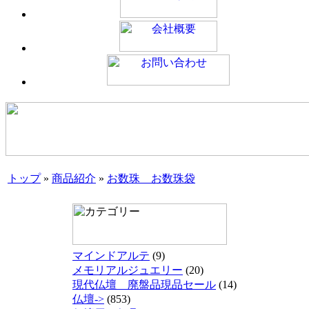
トップ
»
商品紹介
»
お数珠 お数珠袋
マインドアルテ
(9)
メモリアルジュエリー
(20)
現代仏壇 廃盤品現品セール
(14)
仏壇->
(853)