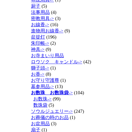
厨子
(5)
法事用品
(4)
密教用具->
(3)
お線香->
(16)
進物用お線香->
(9)
盆提灯
(196)
朱印帳->
(2)
神具->
(9)
お寺まいり用品
ロウソク キャンドル->
(42)
獅子頭->
(1)
お香->
(8)
お守り守護尊
(1)
墓参用品->
(13)
お数珠 お数珠袋
->
(104)
お数珠->
(99)
数珠袋
(5)
ソウルジュエリー->
(247)
お葬儀の時のお品
(1)
お盆用品
(3)
扇子
(1)