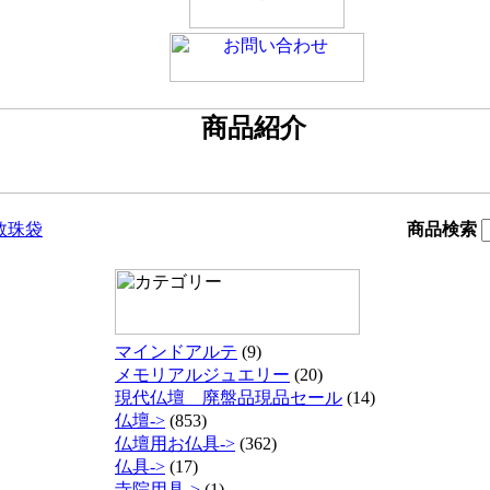
数珠袋
商品検索
マインドアルテ
(9)
メモリアルジュエリー
(20)
現代仏壇 廃盤品現品セール
(14)
仏壇->
(853)
仏壇用お仏具->
(362)
仏具->
(17)
寺院用具->
(1)