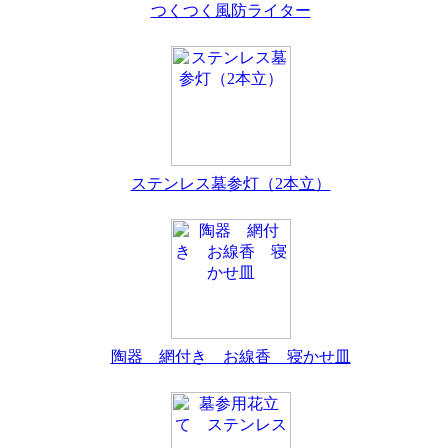
つくつく風防ライター
ステンレス墓参灯（2本立）
陶器 網付き お線香 寝かせ皿