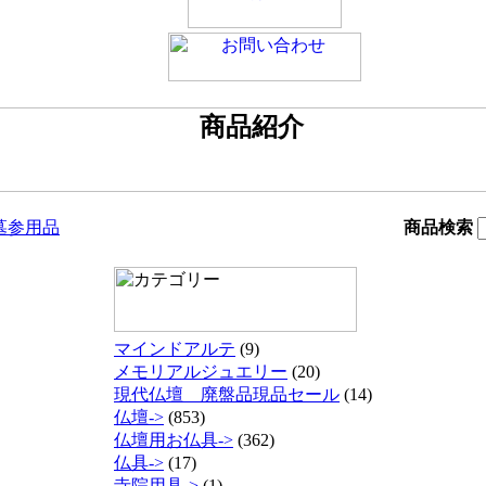
墓参用品
商品検索
マインドアルテ
(9)
メモリアルジュエリー
(20)
現代仏壇 廃盤品現品セール
(14)
仏壇->
(853)
仏壇用お仏具->
(362)
仏具->
(17)
寺院用具->
(1)