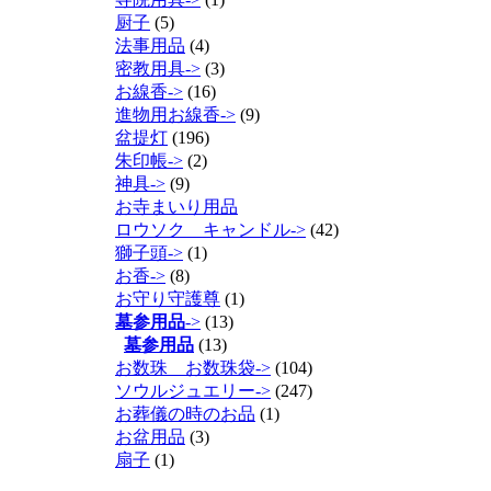
厨子
(5)
法事用品
(4)
密教用具->
(3)
お線香->
(16)
進物用お線香->
(9)
盆提灯
(196)
朱印帳->
(2)
神具->
(9)
お寺まいり用品
ロウソク キャンドル->
(42)
獅子頭->
(1)
お香->
(8)
お守り守護尊
(1)
墓参用品
->
(13)
墓参用品
(13)
お数珠 お数珠袋->
(104)
ソウルジュエリー->
(247)
お葬儀の時のお品
(1)
お盆用品
(3)
扇子
(1)