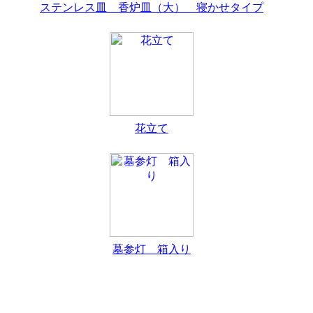
ステンレス皿 香炉皿（大） 寝かせタイプ
花立て
墓参灯 箱入り