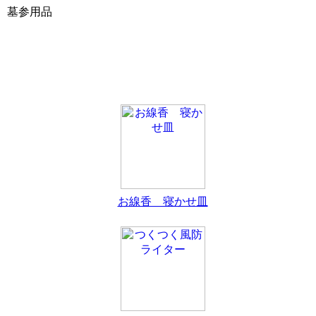
墓参用品
お線香 寝かせ皿