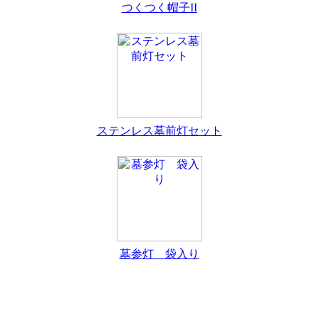
つくつく帽子II
ステンレス墓前灯セット
墓参灯 袋入り