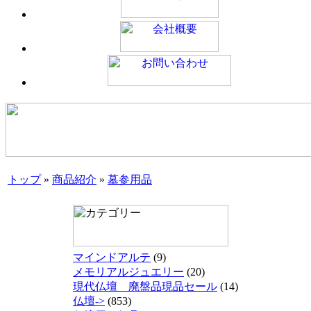
トップ
»
商品紹介
»
墓参用品
マインドアルテ
(9)
メモリアルジュエリー
(20)
現代仏壇 廃盤品現品セール
(14)
仏壇->
(853)