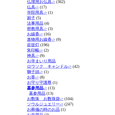
仏壇用お仏具->
(362)
仏具->
(17)
寺院用具->
(1)
厨子
(5)
法事用品
(4)
密教用具->
(3)
お線香->
(16)
進物用お線香->
(9)
盆提灯
(196)
朱印帳->
(2)
神具->
(9)
お寺まいり用品
ロウソク キャンドル->
(42)
獅子頭->
(1)
お香->
(8)
お守り守護尊
(1)
墓参用品
->
(13)
墓参用品
(13)
お数珠 お数珠袋->
(104)
ソウルジュエリー->
(247)
お葬儀の時のお品
(1)
お盆用品
(3)