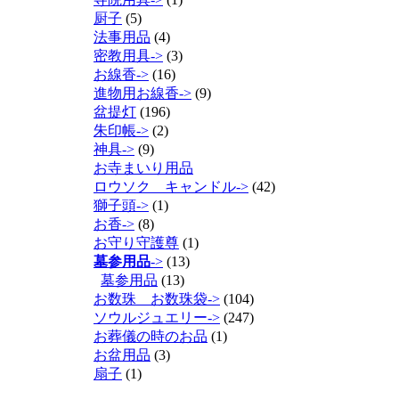
厨子
(5)
法事用品
(4)
密教用具->
(3)
お線香->
(16)
進物用お線香->
(9)
盆提灯
(196)
朱印帳->
(2)
神具->
(9)
お寺まいり用品
ロウソク キャンドル->
(42)
獅子頭->
(1)
お香->
(8)
お守り守護尊
(1)
墓参用品
->
(13)
墓参用品
(13)
お数珠 お数珠袋->
(104)
ソウルジュエリー->
(247)
お葬儀の時のお品
(1)
お盆用品
(3)
扇子
(1)