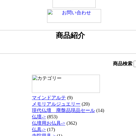
商品検索
マインドアルテ
(9)
メモリアルジュエリー
(20)
現代仏壇 廃盤品現品セール
(14)
仏壇->
(853)
仏壇用お仏具->
(362)
仏具->
(17)
寺院用具->
(1)