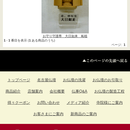
墓参用品->
(13)
お数珠 お数珠袋->
(104)
ソウルジュエリー->
(247)
お葬儀の時のお品
お守り守護尊 大日如来 柘植
(1)
1
-
1
番目を表示 (
1
ある商品のうち)
ページ:
1
お盆用品
(3)
扇子
(1)
トップページ
名古屋仏壇
お仏壇の洗濯
お仏壇のお引取り
商品紹介
店舗案内
会社概要
仏事Q&A
お仏壇の製造工程
得々クーポン
お問い合わせ
メディア紹介
寺院様にご案内
お客さまにご案内
新商品のご案内