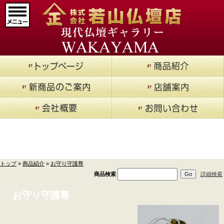
マインドアルテ
(9)
メモリアルジュエリ
ー
(20)
現代仏壇 廃盤品現品セ
ール
(14)
仏壇->
(853)
商品紹介
仏壇用お仏具->
(362)
トップ
»
商品紹介
»
お守り守護尊
仏具->
(17)
商品検索
詳細検索
寺院用具->
(1)
お守り守護尊
厨子
(5)