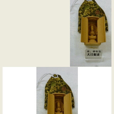
法事用品
(4)
密教用具->
(3)
お線香->
(16)
進物用お線香->
(9)
盆提灯
(196)
朱印帳->
(2)
神具->
(9)
お寺まいり用品
ロウソク キャンドル-
>
(42)
獅子頭->
(1)
お香->
(8)
お守り守護尊
(1)