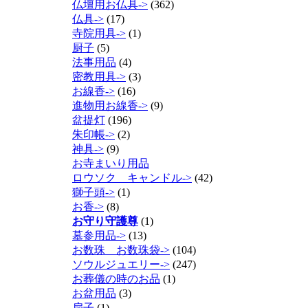
仏壇用お仏具->
(362)
仏具->
(17)
寺院用具->
(1)
厨子
(5)
法事用品
(4)
密教用具->
(3)
お線香->
(16)
進物用お線香->
(9)
盆提灯
(196)
朱印帳->
(2)
神具->
(9)
お寺まいり用品
ロウソク キャンドル->
(42)
獅子頭->
(1)
お香->
(8)
お守り守護尊
(1)
墓参用品->
(13)
お数珠 お数珠袋->
(104)
ソウルジュエリー->
(247)
お葬儀の時のお品
(1)
お盆用品
(3)
扇子
(1)