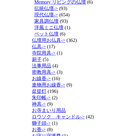
Memory リビングの仏壇
(6)
伝統仏壇->
(93)
現代仏壇->
(654)
家具調仏壇
(93)
洋風ミニ仏壇
(1)
ペット仏壇
(6)
仏壇用お仏具->
(362)
仏具->
(17)
寺院用具->
(1)
厨子
(5)
法事用品
(4)
密教用具->
(3)
お線香->
(16)
進物用お線香->
(9)
盆提灯
(196)
朱印帳->
(2)
神具->
(9)
お寺まいり用品
ロウソク キャンドル->
(42)
獅子頭->
(1)
お香->
(8)
お守り守護尊
(1)