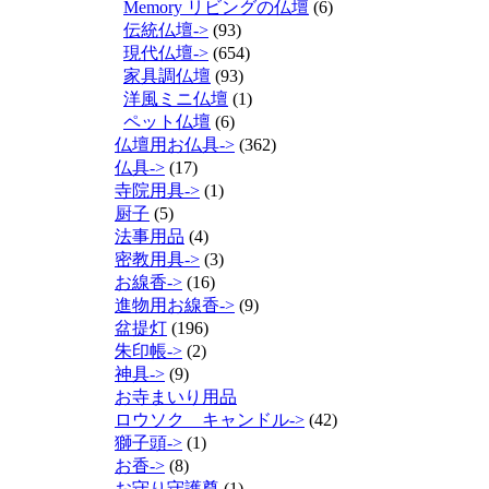
Memory リビングの仏壇
(6)
伝統仏壇->
(93)
現代仏壇->
(654)
家具調仏壇
(93)
洋風ミニ仏壇
(1)
ペット仏壇
(6)
仏壇用お仏具->
(362)
仏具->
(17)
寺院用具->
(1)
厨子
(5)
法事用品
(4)
密教用具->
(3)
お線香->
(16)
進物用お線香->
(9)
盆提灯
(196)
朱印帳->
(2)
神具->
(9)
お寺まいり用品
ロウソク キャンドル->
(42)
獅子頭->
(1)
お香->
(8)
お守り守護尊
(1)