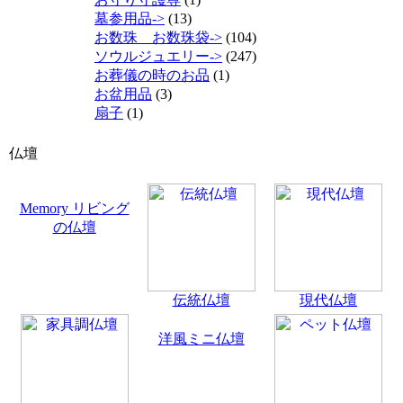
墓参用品->
(13)
お数珠 お数珠袋->
(104)
ソウルジュエリー->
(247)
お葬儀の時のお品
(1)
お盆用品
(3)
扇子
(1)
仏壇
Memory リビング
の仏壇
伝統仏壇
現代仏壇
洋風ミニ仏壇