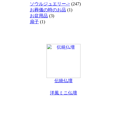
ソウルジュエリー->
(247)
お葬儀の時のお品
(1)
お盆用品
(3)
扇子
(1)
伝統仏壇
洋風ミニ仏壇