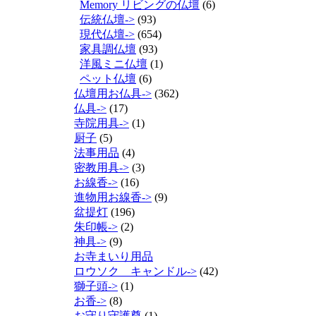
Memory リビングの仏壇
(6)
伝統仏壇->
(93)
現代仏壇->
(654)
家具調仏壇
(93)
洋風ミニ仏壇
(1)
ペット仏壇
(6)
仏壇用お仏具->
(362)
仏具->
(17)
寺院用具->
(1)
厨子
(5)
法事用品
(4)
密教用具->
(3)
お線香->
(16)
進物用お線香->
(9)
盆提灯
(196)
朱印帳->
(2)
神具->
(9)
お寺まいり用品
ロウソク キャンドル->
(42)
獅子頭->
(1)
お香->
(8)
お守り守護尊
(1)