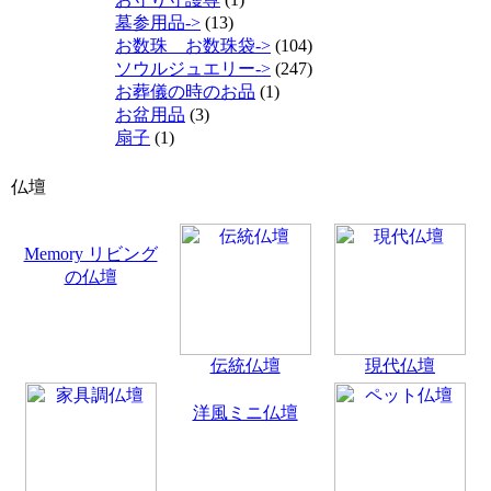
墓参用品->
(13)
お数珠 お数珠袋->
(104)
ソウルジュエリー->
(247)
お葬儀の時のお品
(1)
お盆用品
(3)
扇子
(1)
仏壇
Memory リビング
の仏壇
伝統仏壇
現代仏壇
洋風ミニ仏壇