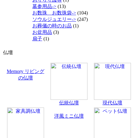
墓参用品->
(13)
お数珠 お数珠袋->
(104)
ソウルジュエリー->
(247)
お葬儀の時のお品
(1)
お盆用品
(3)
扇子
(1)
仏壇
Memory リビング
の仏壇
伝統仏壇
現代仏壇
洋風ミニ仏壇