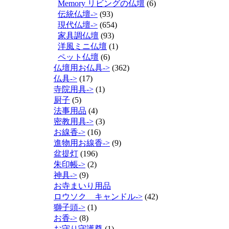
Memory リビングの仏壇
(6)
伝統仏壇->
(93)
現代仏壇->
(654)
家具調仏壇
(93)
洋風ミニ仏壇
(1)
ペット仏壇
(6)
仏壇用お仏具->
(362)
仏具->
(17)
寺院用具->
(1)
厨子
(5)
法事用品
(4)
密教用具->
(3)
お線香->
(16)
進物用お線香->
(9)
盆提灯
(196)
朱印帳->
(2)
神具->
(9)
お寺まいり用品
ロウソク キャンドル->
(42)
獅子頭->
(1)
お香->
(8)
お守り守護尊
(1)