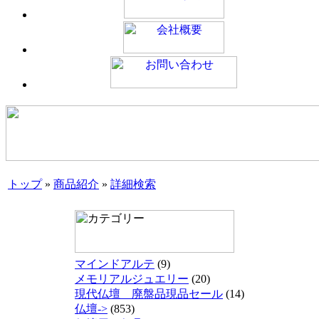
トップ
»
商品紹介
»
詳細検索
マインドアルテ
(9)
メモリアルジュエリー
(20)
現代仏壇 廃盤品現品セール
(14)
仏壇->
(853)