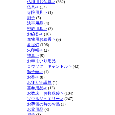
仏壇用お仏具->
(362)
仏具->
(17)
寺院用具->
(1)
厨子
(5)
法事用品
(4)
密教用具->
(3)
お線香->
(16)
進物用お線香->
(9)
盆提灯
(196)
朱印帳->
(2)
神具->
(9)
お寺まいり用品
ロウソク キャンドル->
(42)
獅子頭->
(1)
お香->
(8)
お守り守護尊
(1)
墓参用品->
(13)
お数珠 お数珠袋->
(104)
ソウルジュエリー->
(247)
お葬儀の時のお品
(1)
お盆用品
(3)
扇子
(1)