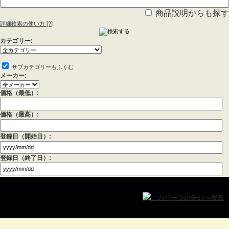
法事用品
(4)
商品説明からも探す
密教用具->
(3)
詳細検索の使い方
[?]
お線香->
(16)
カテゴリー:
進物用お線香->
(9)
サブカテゴリーもふくむ
盆提灯
(196)
メーカー:
朱印帳->
(2)
価格（最低）:
神具->
(9)
価格（最高）:
お寺まいり用品
登録日（開始日）:
ロウソク キャンドル-
登録日（終了日）:
>
(42)
獅子頭->
(1)
お香->
(8)
お守り守護尊
(1)