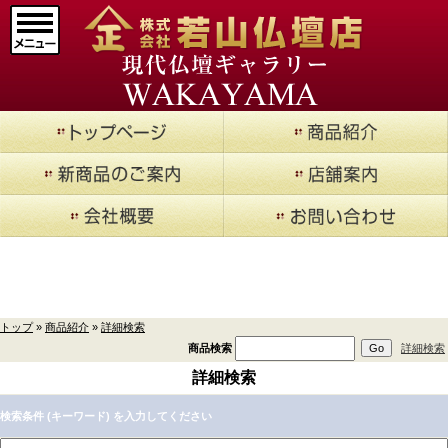
マインドアルテ
(9)
メモリアルジュエリ
ー
(20)
現代仏壇 廃盤品現品セ
ール
(14)
仏壇->
(853)
商品紹介
仏壇用お仏具->
(362)
トップ
»
商品紹介
»
詳細検索
仏具->
(17)
商品検索
詳細検索
寺院用具->
詳細検索
(1)
厨子
(5)
検索条件 (キーワード) を入力してください