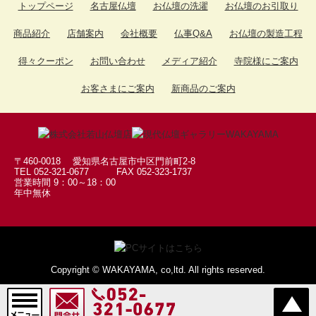
トップページ
名古屋仏壇
お仏壇の洗濯
お仏壇のお引取り
墓参用品->
(13)
商品紹介
店舗案内
会社概要
仏事Q&A
お仏壇の製造工程
お数珠 お数珠袋->
(104)
得々クーポン
お問い合わせ
メディア紹介
寺院様にご案内
ソウルジュエリー->
(247)
お葬儀の時のお品
お客さまにご案内
新商品のご案内
(1)
お盆用品
(3)
扇子
(1)
〒460-0018 愛知県名古屋市中区門前町2-8
TEL 052-321-0677 FAX 052-323-1737
営業時間 9：00～18：00
年中無休
Copyright © WAKAYAMA, co,ltd. All rights reserved.