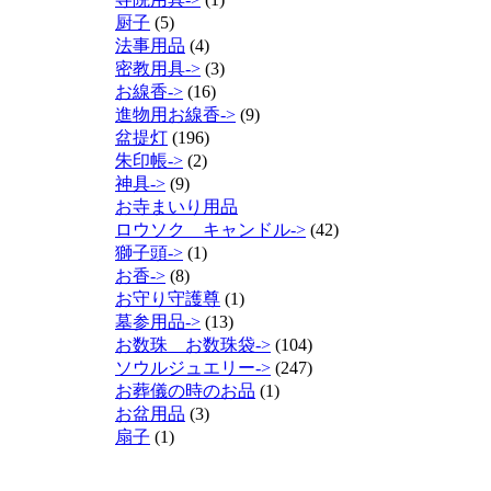
厨子
(5)
法事用品
(4)
密教用具->
(3)
お線香->
(16)
進物用お線香->
(9)
盆提灯
(196)
朱印帳->
(2)
神具->
(9)
お寺まいり用品
ロウソク キャンドル->
(42)
獅子頭->
(1)
お香->
(8)
お守り守護尊
(1)
墓参用品->
(13)
お数珠 お数珠袋->
(104)
ソウルジュエリー->
(247)
お葬儀の時のお品
(1)
お盆用品
(3)
扇子
(1)