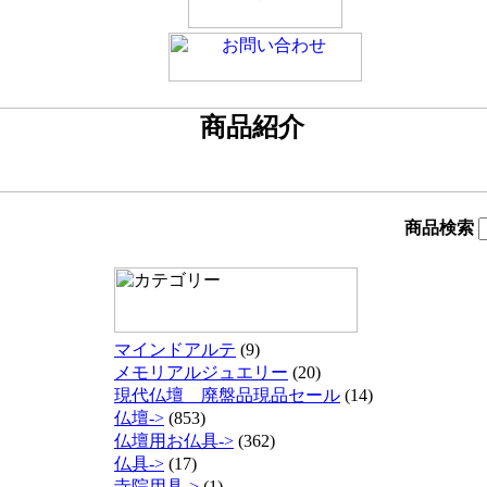
商品検索
マインドアルテ
(9)
メモリアルジュエリー
(20)
現代仏壇 廃盤品現品セール
(14)
仏壇->
(853)
仏壇用お仏具->
(362)
仏具->
(17)
寺院用具->
(1)