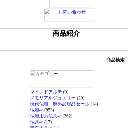
商品検索
マインドアルテ
(9)
メモリアルジュエリー
(20)
現代仏壇 廃盤品現品セール
(14)
仏壇->
(853)
仏壇用お仏具->
(362)
仏具->
(17)
寺院用具->
(1)