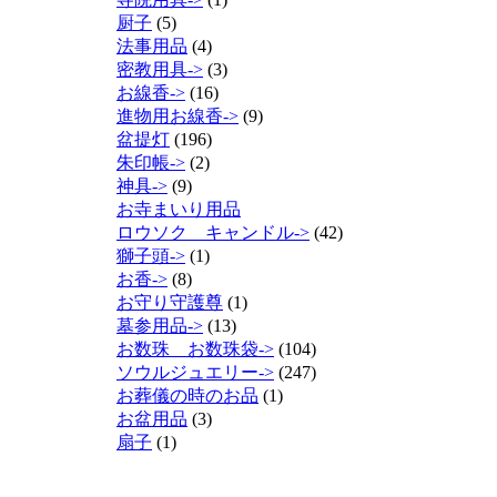
厨子
(5)
法事用品
(4)
密教用具->
(3)
お線香->
(16)
進物用お線香->
(9)
盆提灯
(196)
朱印帳->
(2)
神具->
(9)
お寺まいり用品
ロウソク キャンドル->
(42)
獅子頭->
(1)
お香->
(8)
お守り守護尊
(1)
墓参用品->
(13)
お数珠 お数珠袋->
(104)
ソウルジュエリー->
(247)
お葬儀の時のお品
(1)
お盆用品
(3)
扇子
(1)