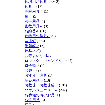
仏壇用お仏具->
(362)
仏具->
(17)
寺院用具->
(1)
厨子
(5)
法事用品
(4)
密教用具->
(3)
お線香->
(16)
進物用お線香->
(9)
盆提灯
(196)
朱印帳->
(2)
神具->
(9)
お寺まいり用品
ロウソク キャンドル->
(42)
獅子頭->
(1)
お香->
(8)
お守り守護尊
(1)
墓参用品->
(13)
お数珠 お数珠袋->
(104)
ソウルジュエリー->
(247)
お葬儀の時のお品
(1)
お盆用品
(3)
扇子
(1)