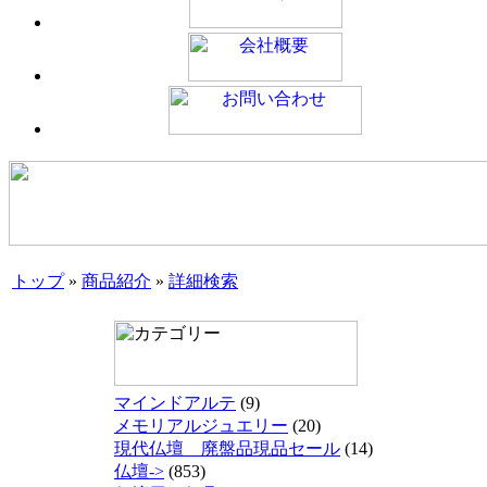
トップ
»
商品紹介
»
詳細検索
マインドアルテ
(9)
メモリアルジュエリー
(20)
現代仏壇 廃盤品現品セール
(14)
仏壇->
(853)