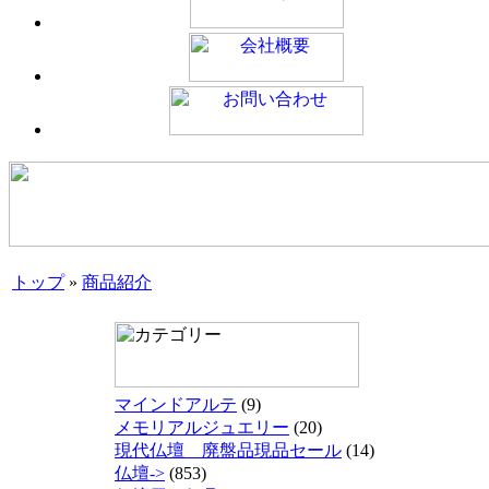
トップ
»
商品紹介
マインドアルテ
(9)
メモリアルジュエリー
(20)
現代仏壇 廃盤品現品セール
(14)
仏壇->
(853)