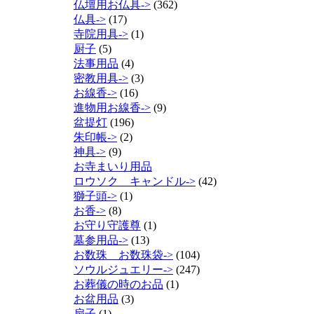
仏壇用お仏具->
(362)
仏具->
(17)
寺院用具->
(1)
厨子
(5)
法事用品
(4)
密教用具->
(3)
お線香->
(16)
進物用お線香->
(9)
盆提灯
(196)
朱印帳->
(2)
神具->
(9)
お寺まいり用品
ロウソク キャンドル->
(42)
獅子頭->
(1)
お香->
(8)
お守り守護尊
(1)
墓参用品->
(13)
お数珠 お数珠袋->
(104)
ソウルジュエリー->
(247)
お葬儀の時のお品
(1)
お盆用品
(3)
扇子
(1)