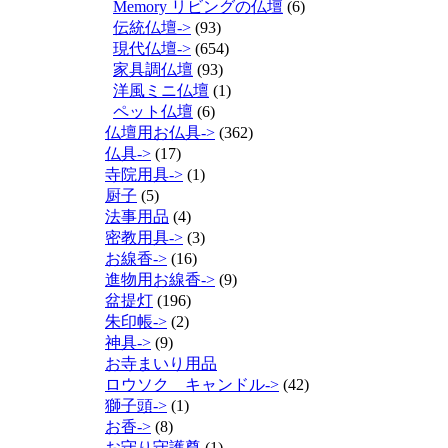
Memory リビングの仏壇
(6)
伝統仏壇->
(93)
現代仏壇->
(654)
家具調仏壇
(93)
洋風ミニ仏壇
(1)
ペット仏壇
(6)
仏壇用お仏具->
(362)
仏具->
(17)
寺院用具->
(1)
厨子
(5)
法事用品
(4)
密教用具->
(3)
お線香->
(16)
進物用お線香->
(9)
盆提灯
(196)
朱印帳->
(2)
神具->
(9)
お寺まいり用品
ロウソク キャンドル->
(42)
獅子頭->
(1)
お香->
(8)
お守り守護尊
(1)