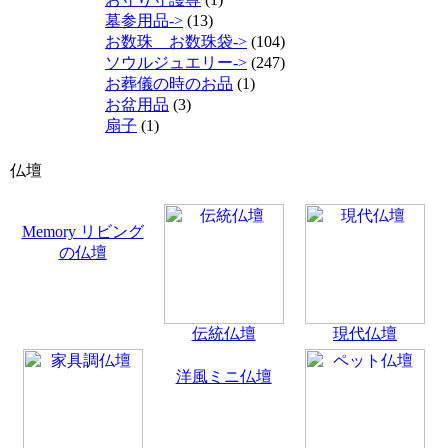
墓参用品->
(13)
お数珠 お数珠袋->
(104)
ソウルジュエリー->
(247)
お葬儀の時のお品
(1)
お盆用品
(3)
扇子
(1)
仏壇
Memory リビング
の仏壇
伝統仏壇
現代仏壇
洋風ミニ仏壇